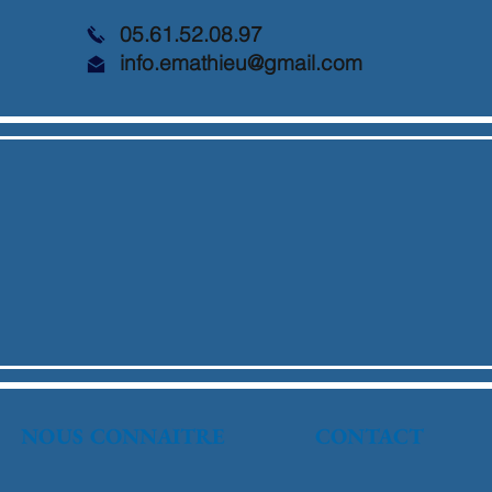
05.61.52.08.97
info.emathieu@gmail.com
NOUS CONNAITRE
CONTACT