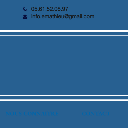
05.61.52.08.97
info.emathieu@gmail.com
NOUS CONNAITRE
CONTACT