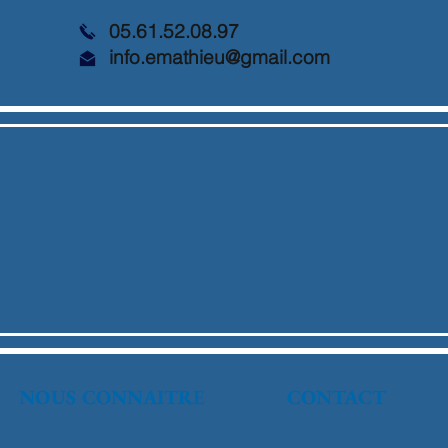
05.61.52.08.97
info.emathieu@gmail.com
NOUS CONNAITRE
CONTACT