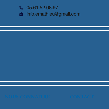
05.61.52.08.97
info.emathieu@gmail.com
NOUS CONNAITRE
CONTACT