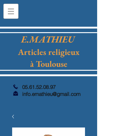
E.MATHIEU
Articles religieux
à Toulouse
05.61.52.08.97
info.emathieu@gmail.com