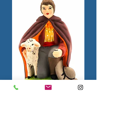
Berger à genoux
N°3