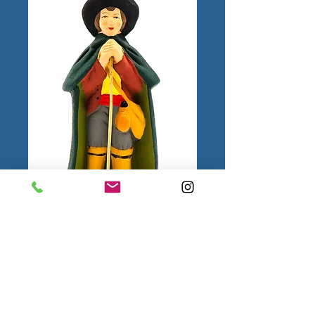
Berger appuyé N°2
1.
Mentions
légales