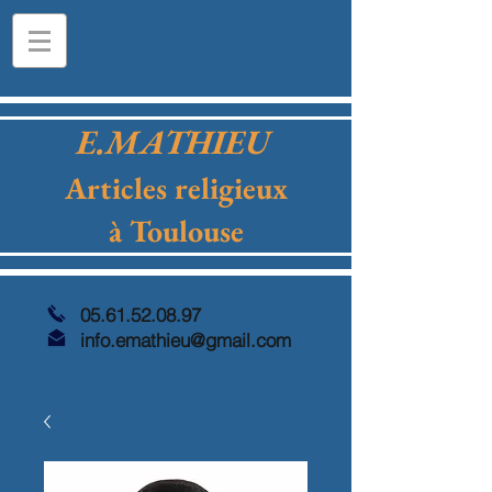
E.MATHIEU
Articles religieux
à Toulouse
05.61.52.08.97
info.emathieu@gmail.com