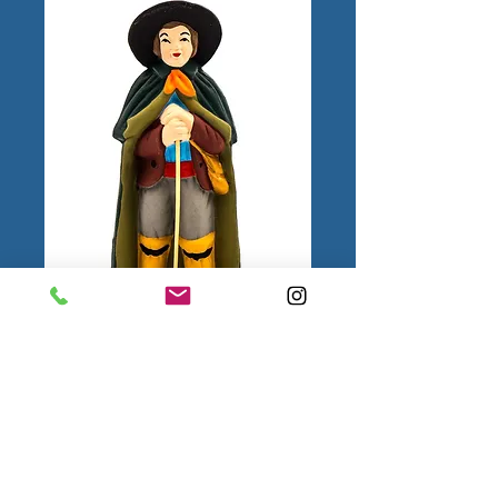
Berger appuyé N°3
1.
Mentions
légales