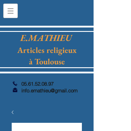
E.MATHIEU
Articles religieux
à Toulouse
05.61.52.08.97
info.emathieu@gmail.com