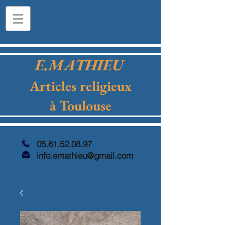
E.MATHIEU
Articles religieux
à Toulouse
05.61.52.08.97
info.emathieu@gmail.com