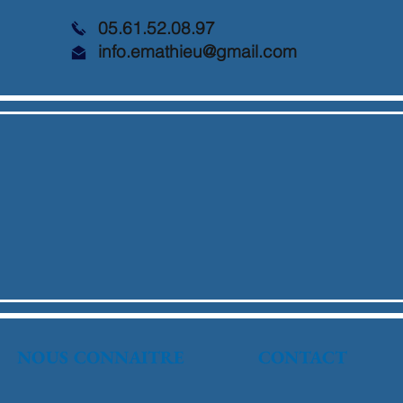
05.61.52.08.97
info.emathieu@gmail.com
NOUS CONNAITRE
CONTACT