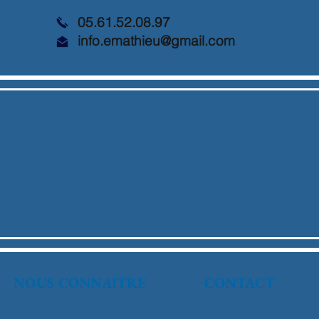
05.61.52.08.97
info.emathieu@gmail.com
NOUS CONNAITRE
CONTACT