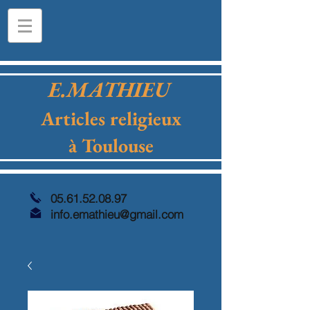
E.MATHIEU
Articles religieux
à Toulouse
05.61.52.08.97
info.emathieu@gmail.com