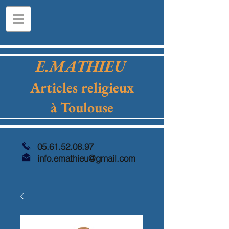
E.MATHIEU
Articles religieux
à Toulouse
05.61.52.08.97
info.emathieu@gmail.com