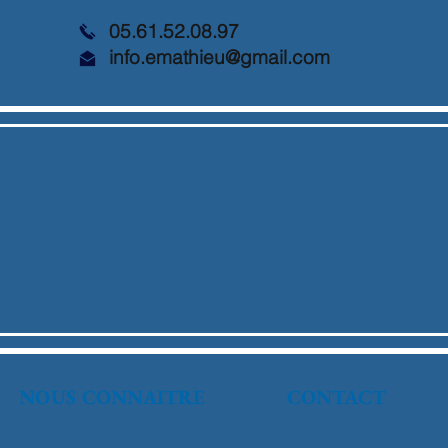
05.61.52.08.97
info.emathieu@gmail.com
NOUS CONNAITRE
CONTACT