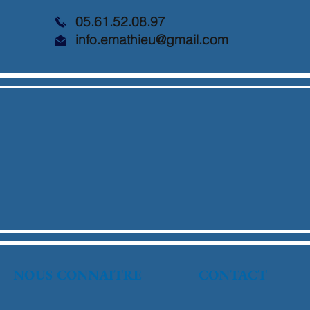
05.61.52.08.97
info.emathieu@gmail.com
NOUS CONNAITRE
CONTACT