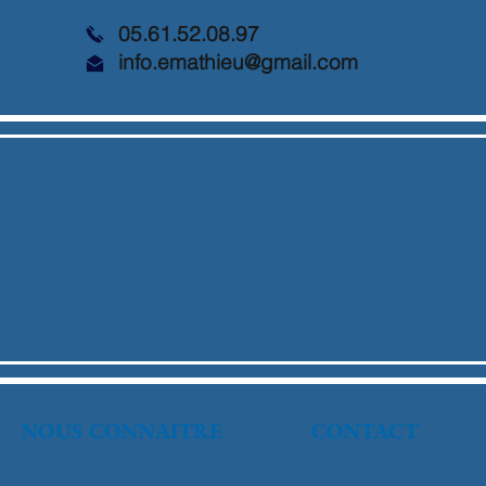
05.61.52.08.97
info.emathieu@gmail.com
NOUS CONNAITRE
CONTACT