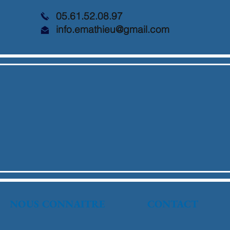
05.61.52.08.97
info.emathieu@gmail.com
NOUS CONNAITRE
CONTACT