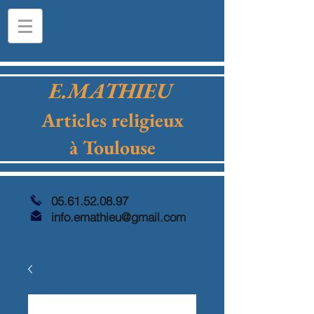
E.MATHIEU
Articles religieux
à Toulouse
05.61.52.08.97
info.emathieu@gmail.com