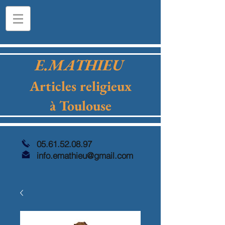
E.MATHIEU
Articles religieux
à Toulouse
05.61.52.08.97
info.emathieu@gmail.com