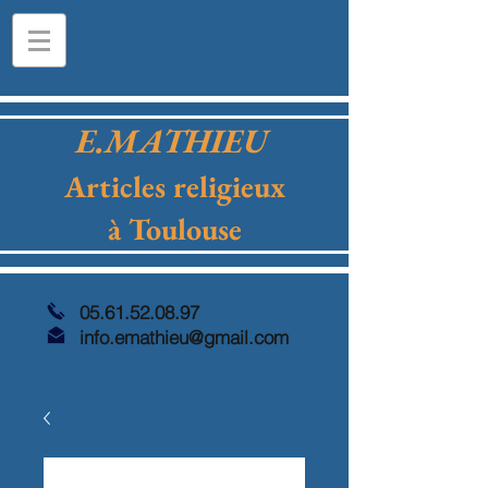
E.MATHIEU
Articles religieux
à Toulouse
05.61.52.08.97
info.emathieu@gmail.com