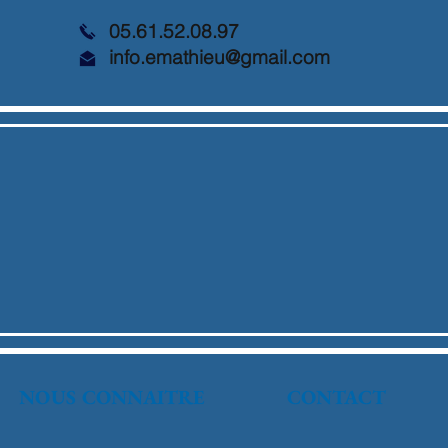
05.61.52.08.97
info.emathieu@gmail.com
NOUS CONNAITRE
CONTACT