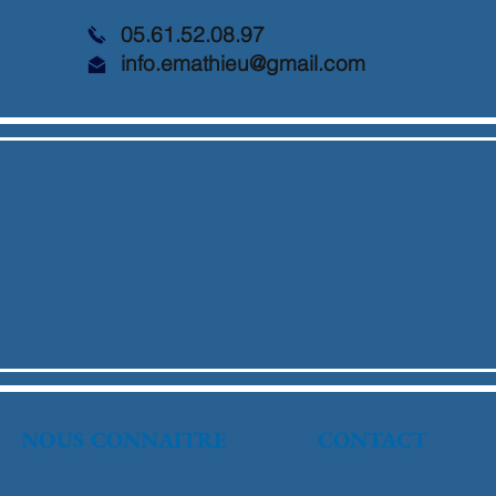
05.61.52.08.97
info.emathieu@gmail.com
NOUS CONNAITRE
CONTACT