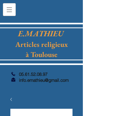
E.MATHIEU
Articles religieux
à Toulouse
05.61.52.08.97
info.emathieu@gmail.com