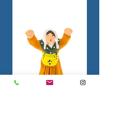
Femme Ravie Puce
1.
Mentions
légales