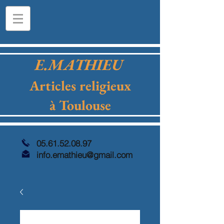
E.MATHIEU
Articles religieux
à Toulouse
05.61.52.08.97
info.emathieu@gmail.com