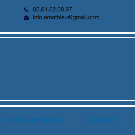
05.61.52.08.97
info.emathieu@gmail.com
NOUS CONNAITRE
CONTACT