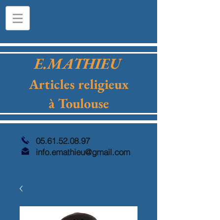
E.MATHIEU
Articles religieux
à Toulouse
05.61.52.08.97
info.emathieu@gmail.com