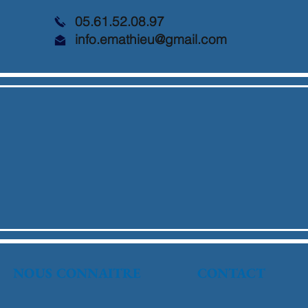
05.61.52.08.97
info.emathieu@gmail.com
NOUS CONNAITRE
CONTACT