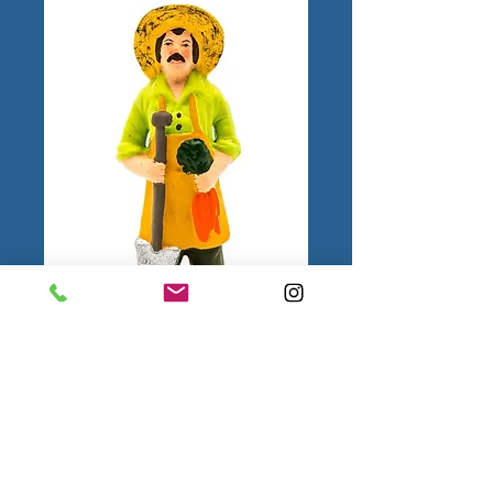
Jardinier N°3
1.
Mentions
légales