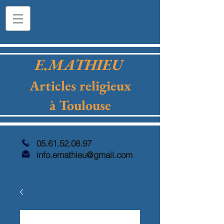
E.MATHIEU
Articles religieux
à Toulouse
05.61.52.08.97
info.emathieu@gmail.com