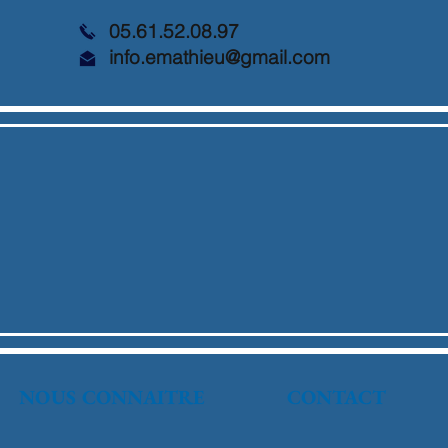
05.61.52.08.97
info.emathieu@gmail.com
NOUS CONNAITRE
CONTACT