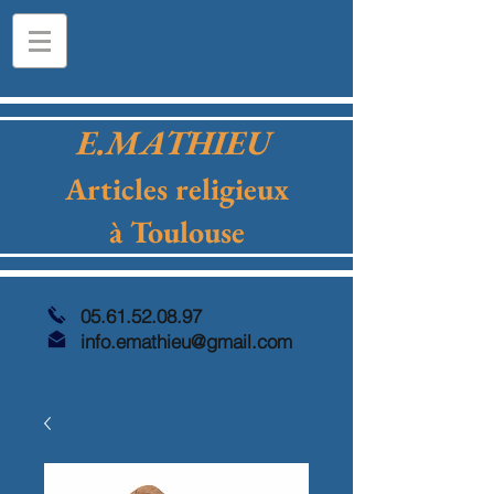
E.MATHIEU
Articles religieux
à Toulouse
05.61.52.08.97
info.emathieu@gmail.com