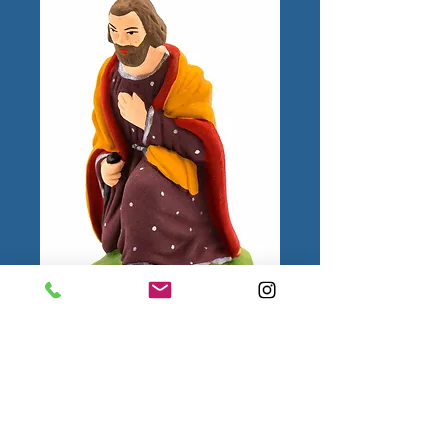
Joseph à genoux
N°3