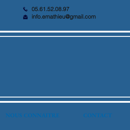
05.61.52.08.97
info.emathieu@gmail.com
NOUS CONNAITRE
CONTACT