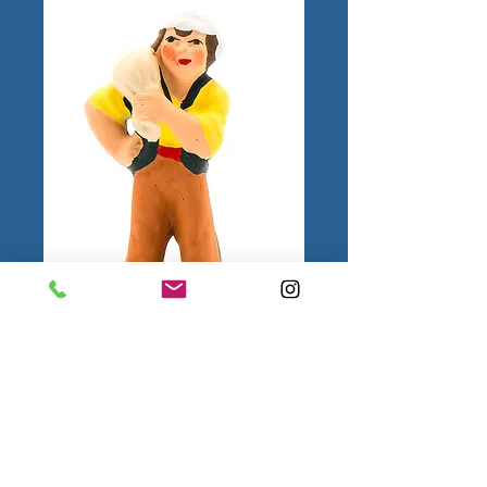
Meunier N°1
1.
Mentions
légales