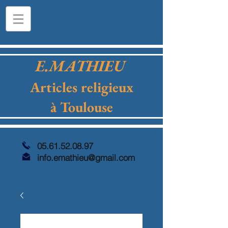
E.MATHIEU
Articles religieux
à Toulouse
05.61.52.08.97
info.emathieu@gmail.com