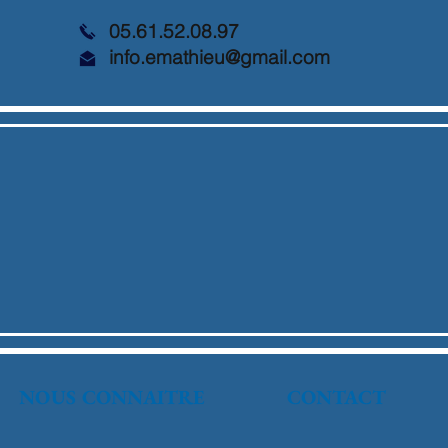
05.61.52.08.97
info.emathieu@gmail.com
NOUS CONNAITRE
CONTACT