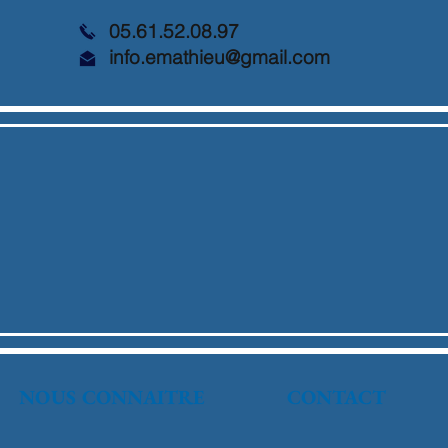
05.61.52.08.97
info.emathieu@gmail.com
NOUS CONNAITRE
CONTACT