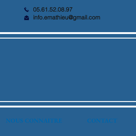
05.61.52.08.97
info.emathieu@gmail.com
NOUS CONNAITRE
CONTACT