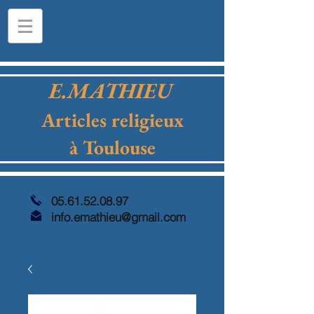
E.MATHIEU
Articles religieux
à Toulouse
05.61.52.08.97
info.emathieu@gmail.com