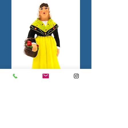
Normande N°2
1.
Mentions
légales