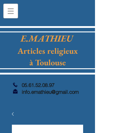
E.MATHIEU
Articles religieux
à Toulouse
05.61.52.08.97
info.emathieu@gmail.com