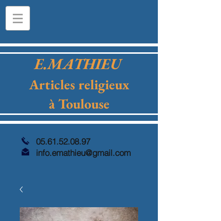
E.MATHIEU
Articles religieux
à Toulouse
05.61.52.08.97
info.emathieu@gmail.com