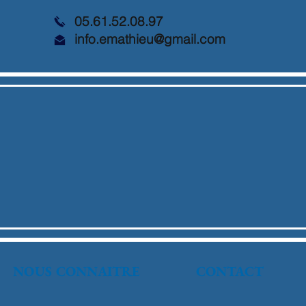
05.61.52.08.97
info.emathieu@gmail.com
NOUS CONNAITRE
CONTACT