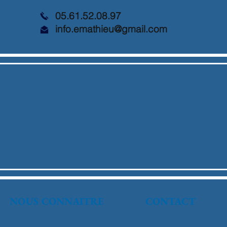
05.61.52.08.97
info.emathieu@gmail.com
NOUS CONNAITRE
CONTACT