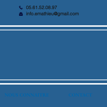
05.61.52.08.97
info.emathieu@gmail.com
NOUS CONNAITRE
CONTACT