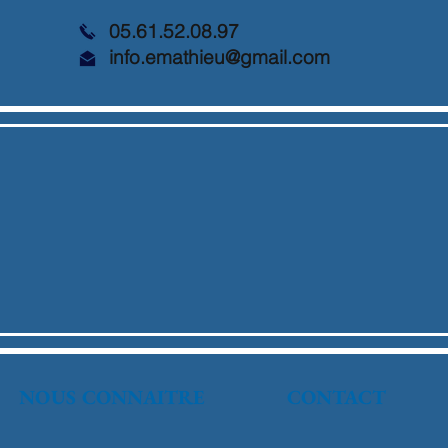
05.61.52.08.97
info.emathieu@gmail.com
NOUS CONNAITRE
CONTACT