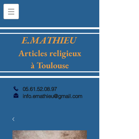
E.MATHIEU
Articles religieux
à Toulouse
05.61.52.08.97
info.emathieu@gmail.com