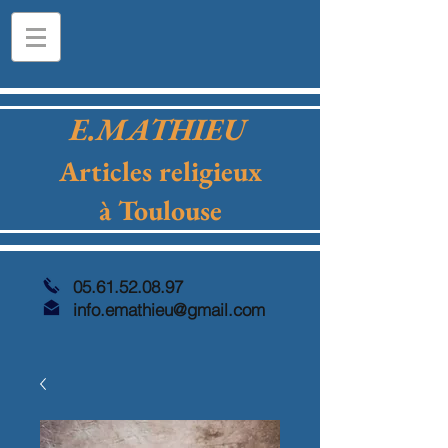
E.MATHIEU
Articles religieux
à Toulouse
05.61.52.08.97
info.emathieu@gmail.com