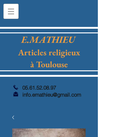
E.MATHIEU
Articles religieux
à Toulouse
05.61.52.08.97
info.emathieu@gmail.com