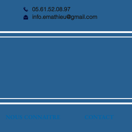
05.61.52.08.97
info.emathieu@gmail.com
NOUS CONNAITRE
CONTACT