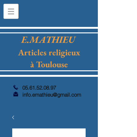
E.MATHIEU
Articles religieux
à Toulouse
05.61.52.08.97
info.emathieu@gmail.com