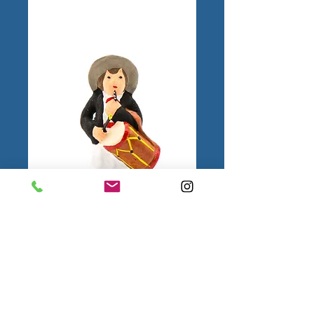
Tambourinaire Puce
1.
Mentions
légales