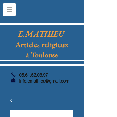
E.MATHIEU
Articles religieux
à Toulouse
05.61.52.08.97
info.emathieu@gmail.com