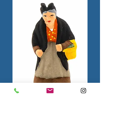
Vieille arlésienne
Puce