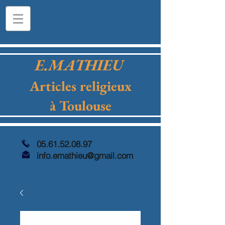
E.MATHIEU
Articles religieux
à Toulouse
05.61.52.08.97
info.emathieu@gmail.com