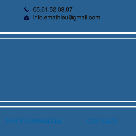
05.61.52.08.97
info.emathieu@gmail.com
NOUS CONNAITRE
CONTACT